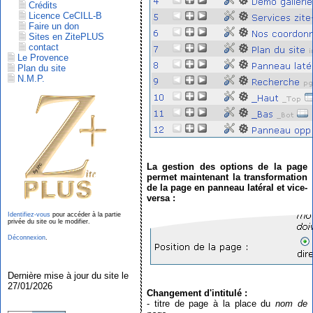
Crédits
Licence CeCILL-B
Faire un don
Sites en ZitePLUS
contact
Le Provence
Plan du site
N.M.P.
La gestion des options de la page
permet maintenant la transformation
de la page en panneau latéral et vice-
versa :
Identifiez-vous
pour accéder à la partie
privée du site ou le modifier.
Déconnexion
.
Dernière mise à jour du site le
27/01/2026
Changement d'intitulé :
- titre de page à la place du
nom de