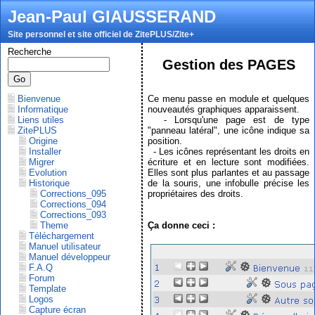
Jean-Paul GIAUSSERAND
Site personnel et site officiel de ZitePLUS/Zite+
Recherche
Gestion des PAGES
Ce menu passe en module et quelques
Bienvenue
nouveautés graphiques apparaissent.
Informatique
- Lorsqu'une page est de type
Liens utiles
"panneau latéral", une icône indique sa
ZitePLUS
position.
Origine
- Les icônes représentant les droits en
Installer
écriture et en lecture sont modifiées.
Migrer
Elles sont plus parlantes et au passage
Evolution
de la souris, une infobulle précise les
Historique
propriétaires des droits.
Corrections_095
Corrections_094
Corrections_093
Ça donne ceci :
Theme
Téléchargement
Manuel utilisateur
Manuel développeur
F.A.Q
Forum
Template
Logos
Capture écran