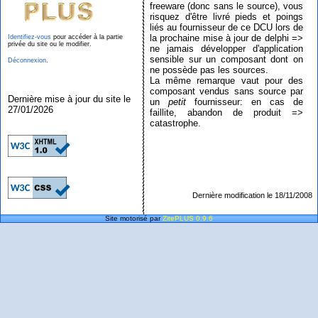
freeware (donc sans le source), vous
risquez d'être livré pieds et poings
liés au fournisseur de ce DCU lors de
la prochaine mise à jour de delphi =>
Identifiez-vous
pour accéder à la partie
privée du site ou le modifier.
ne jamais développer d'application
sensible sur un composant dont on
Déconnexion
.
ne possède pas les sources.
La même remarque vaut pour des
composant vendus sans source par
Dernière mise à jour du site le
un
petit
fournisseur: en cas de
27/01/2026
faillite, abandon de produit =>
catastrophe.
Dernière modification le 18/11/2008
Site motorisé par
ZitePLUS 0.9.6