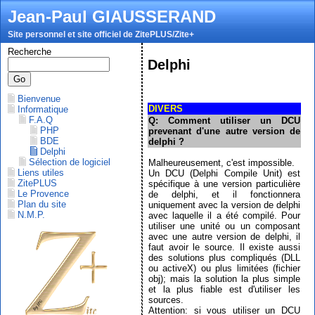
Jean-Paul GIAUSSERAND
Site personnel et site officiel de ZitePLUS/Zite+
Recherche
Delphi
Bienvenue
DIVERS
Informatique
F.A.Q
Q: Comment utiliser un DCU
PHP
prevenant d'une autre version de
BDE
delphi ?
Delphi
Sélection de logiciel
Malheureusement, c'est impossible.
Liens utiles
Un DCU (Delphi Compile Unit) est
ZitePLUS
spécifique à une version particulière
Le Provence
de delphi, et il fonctionnera
Plan du site
uniquement avec la version de delphi
N.M.P.
avec laquelle il a été compilé. Pour
utiliser une unité ou un composant
avec une autre version de delphi, il
faut avoir le source. Il existe aussi
des solutions plus compliqués (DLL
ou activeX) ou plus limitées (fichier
obj); mais la solution la plus simple
et la plus fiable est d'utiliser les
sources.
Attention: si vous utiliser un DCU